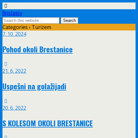
Brestanica
Categories ›
Turizem
7. 10. 2024
Pohod okoli Brestanice
21. 6. 2022
Uspešni na golažijadi
20. 6. 2022
S KOLESOM OKOLI BRESTANICE