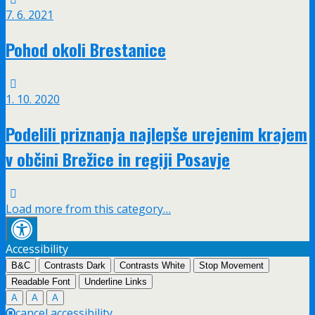
7. 6. 2021
Pohod okoli Brestanice
1. 10. 2020
Podelili priznanja najlepše urejenim krajem
v občini Brežice in regiji Posavje
Load more from this category…
Accessibility
B&C
Contrasts Dark
Contrasts White
Stop Movement
Readable Font
Underline Links
A
A
A
cancel accessibility