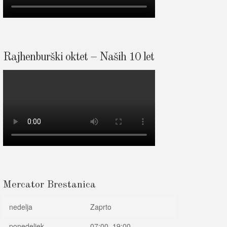
Rajhenburški oktet – Naših 10 let
Mercator Brestanica
nedelja
Zaprto
ponedeljek
07:00–19:00