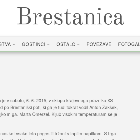
Brestanica
ŠTVA
GOSTINCI
OSTALO
POVEZAVE
FOTOGAL
a je v soboto, 6. 6. 2015, v sklopu krajevnega praznika KS
 po Brestaniški poti, ki ga je tudi tokrat vodil Anton Zakšek,
Vojko in ga. Marta Omerzel. Kljub visokim temperaturam se je
o nas kot vsako leto pogostili tržani s toplim napitkom. S trga