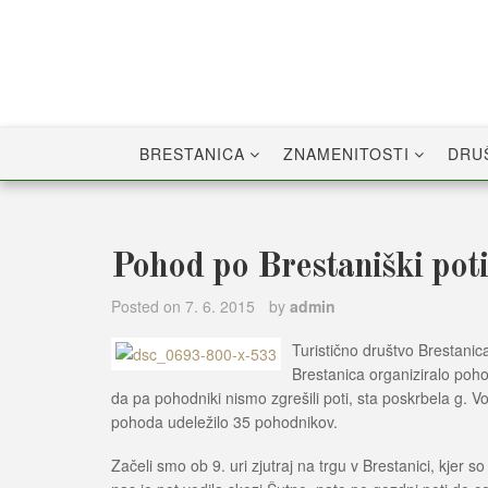
Skip
to
content
BRESTANICA
ZNAMENITOSTI
DRU
Pohod po Brestaniški poti
Posted on
7. 6. 2015
by
admin
Turistično društvo Brestanic
Brestanica organiziralo pohod
da pa pohodniki nismo zgrešili poti, sta poskrbela g. 
pohoda udeležilo 35 pohodnikov.
Začeli smo ob 9. uri zjutraj na trgu v Brestanici, kjer s