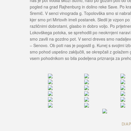
nas je pot vodila skozi Šutno, nato po gozdni poti do 
pogled na grad Rajhenburg in dolino reke Save. Po kra
Sremič. V senci vinograda g. Topolovška smo si nabral
kjer smo pri Mirtovih imeli postanek. Sledil je vzpon p
različnimi dobrotami, glasbo in dobro voljo. Po prijetn
Lokovškega potoka, se sprehodili po neokrnjeni naravi
smo zavili na gozdno pot. V senci dreves smo nadaljeva
– Senovo. Ob poti nas je pogostil g. Kunej s svojimi iz
smo pohod uspešno zaključili, se okrepčali z golažem g
vsem pohodnikom so bila podeljena priznanja za preho
DIA