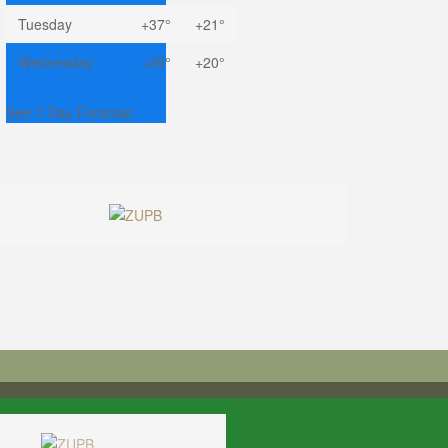
Tuesday
+
37°
+
21°
Wednesday
+
35°
+
20°
See 7-Day Forecast