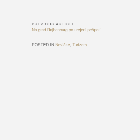
PREVIOUS ARTICLE
Navigacija
Previous
Na grad Rajhenburg po urejeni pešpoti
prispevka
Article:
POSTED IN
Novičke
,
Turizem