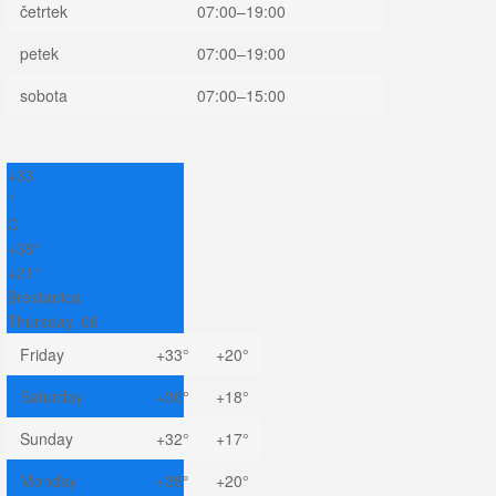
četrtek
07:00–19:00
petek
07:00–19:00
sobota
07:00–15:00
+
33
°
C
+
38°
+
21°
Brestanica
Thursday, 06
Friday
+
33°
+
20°
Saturday
+
30°
+
18°
Sunday
+
32°
+
17°
Monday
+
35°
+
20°