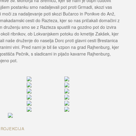
cerkve Sv. Mohorja na Sremiču, kjer se nam je odprl čudovit
jšem postanku smo nadaljevali pot proti Grmadi, skozi vas
i moči za nadaljevanje poti skozi Bučarco in Ponikve do Anž,
o makadamski cesti do Razteza, kjer so nas pričakali domačini z
em druženju smo se z Razteza spustili na gozdno pot do izvira
 okoli ribnikov, ob Lokvanjskem potoku do kmetije Zakšek, kjer
li naše druženje do naselja Dorc proti glavni cesti Brestanica
branimi vini. Pred nami je bil še vzpon na grad Rajhenburg, kjer
ostišča Pečnik, s sladicami in pijačo kavarne Rajhenburg,
jeno pot.
PROJEKCIJA