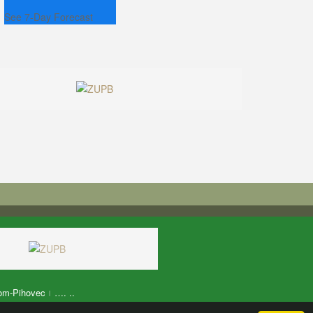
See 7-Day Forecast
om-Pihovec
…. ..