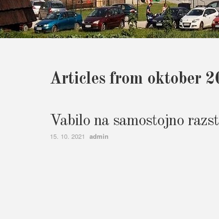
Articles from oktober 
Vabilo na samostojno razst
Author
15. 10. 2021
admin