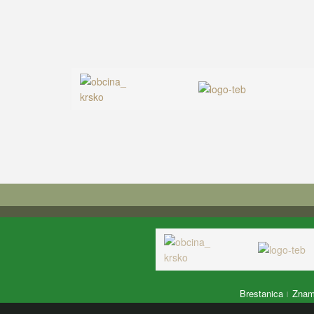
Brestanica
Zname