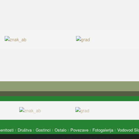
nitosti
Društva
Gostinci
Ostalo
Povezave
Fotogalerija
Vodovod Sl
Copyright © 2026 KS Brestanica. All rights reserved.