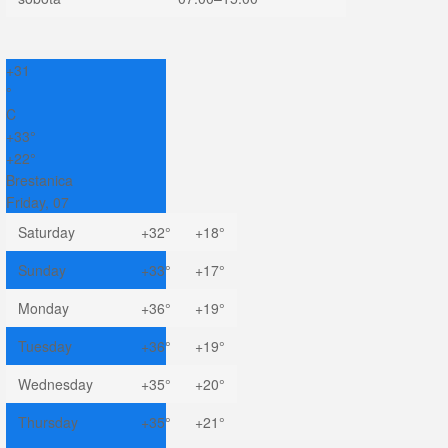
+
31
°
C
+
33°
+
22°
Brestanica
Friday, 07
Saturday
+
32°
+
18°
Sunday
+
33°
+
17°
Monday
+
36°
+
19°
Tuesday
+
36°
+
19°
Wednesday
+
35°
+
20°
Thursday
+
35°
+
21°