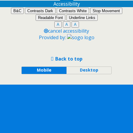
Accessibility
B&C
Contrasts Dark
Contrasts White
Stop Movement
Readable Font
Underline Links
A
A
A
cancel accessibility
Provided by:
Back to top
Mobile
Desktop