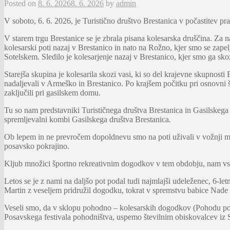
Posted on
8. 6. 2026
8. 6. 2026
by
admin
V soboto, 6. 6. 2026, je Turistično društvo Brestanica v počastitev pr
V starem trgu Brestanice se je zbrala pisana kolesarska druščina. Za n
kolesarski poti nazaj v Brestanico in nato na Rožno, kjer smo se zape
Sotelskem. Sledilo je kolesarjenje nazaj v Brestanico, kjer smo ga sko
Starejša skupina je kolesarila skozi vasi, ki so del krajevne skupnos
nadaljevali v Armeško in Brestanico. Po krajšem počitku pri osnovni 
zaključili pri gasilskem domu.
Tu so nam predstavniki Turističnega društva Brestanica in Gasilskega 
spremljevalni kombi Gasilskega društva Brestanica.
Ob lepem in ne prevročem dopoldnevu smo na poti uživali v vožnji med
posavsko pokrajino.
Kljub množici športno rekreativnim dogodkov v tem obdobju, nam vsako
Letos se je z nami na daljšo pot podal tudi najmlajši udeleženec, 6-letn
Martin z veseljem pridružil dogodku, tokrat v spremstvu babice Nade 
Veseli smo, da v sklopu pohodno – kolesarskih dogodkov (Pohodu po pot
Posavskega festivala pohodništva, uspemo številnim obiskovalcev iz 