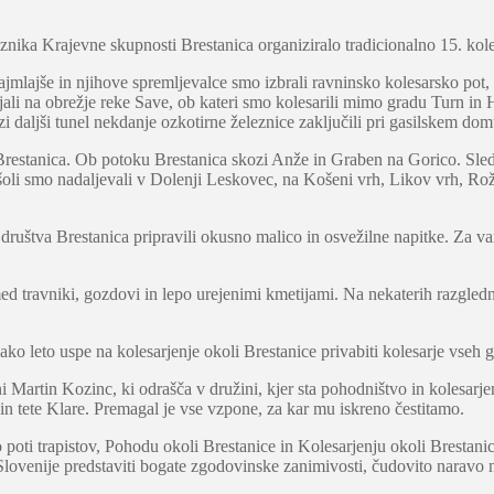
aznika Krajevne skupnosti Brestanica organiziralo tradicionalno 15. kole
ajmlajše in njihove spremljevalce smo izbrali ravninsko kolesarsko pot, 
ljali na obrežje reke Save, ob kateri smo kolesarili mimo gradu Turn i
zi daljši tunel nekdanje ozkotirne železnice zaključili pri gasilskem dom
ti Brestanica. Ob potoku Brestanica skozi Anže in Graben na Gorico. Sl
šoli smo nadaljevali v Dolenji Leskovec, na Košeni vrh, Likov vrh, Rož
društva Brestanica pripravili okusno malico in osvežilne napitke. Za var
 travniki, gozdovi in lepo urejenimi kmetijami. Na nekaterih razgledni
 leto uspe na kolesarjenje okoli Brestanice privabiti kolesarje vseh g
i Martin Kozinc, ki odrašča v družini, kjer sta pohodništvo in kolesarjenj
in tete Klare. Premagal je vse vzpone, za kar mu iskreno čestitamo.
i trapistov, Pohodu okoli Brestanice in Kolesarjenju okoli Brestanice),
Slovenije predstaviti bogate zgodovinske zanimivosti, čudovito naravo