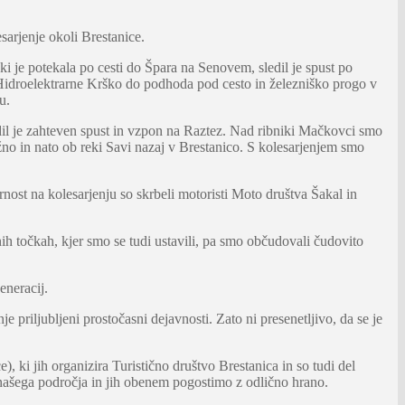
sarjenje okoli Brestanice.
ki je potekala po cesti do Špara na Senovem, sledil je spust po
n Hidroelektrarne Krško do podhoda pod cesto in železniško progo v
u.
edil je zahteven spust in vzpon na Raztez. Nad ribniki Mačkovci smo
no in nato ob reki Savi nazaj v Brestanico. S kolesarjenjem smo
nost na kolesarjenju so skrbeli motoristi Moto društva Šakal in
h točkah, kjer smo se tudi ustavili, pa smo občudovali čudovito
eneracij.
e priljubljeni prostočasni dejavnosti. Zato ni presenetljivo, da se je
 ki jih organizira Turistično društvo Brestanica in so tudi del
 našega področja in jih obenem pogostimo z odlično hrano.