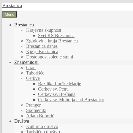
Skip
Brestanica
to
Menu
content
Brestanica
Krajevna skupnost
Svet KS Brestanica
Zgodovina kraja Brestanica
Brestanica danes
Kje je Brestanica
Dostopnost spletne strani
Znamenitosti
Grad
Taborišče
Cerkve
Bazilika Lurške Marije
Cerkev sv. Petra
Cerkev sv. Boštjana
Cerkev sv. Mohorja nad Brestanico
Pranger
Spomeniki
Adam Bohorič
Društva
Kulturno društvo
Turistično društvo