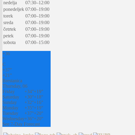
nedelja
07:30–12:00
ponedeljek
07:00–19:00
torek
07:00–19:00
sreda
07:00–19:00
četrtek
07:00–19:00
petek
07:00–19:00
sobota
07:00–15:00
+
36
°
C
+
37°
+
21°
Brestanica
Thursday, 06
Friday
+
34°
+
19°
Saturday
+
30°
+
18°
Sunday
+
32°
+
16°
Monday
+
35°
+
19°
Tuesday
+
37°
+
20°
Wednesday
+
36°
+
20°
See 7-Day Forecast