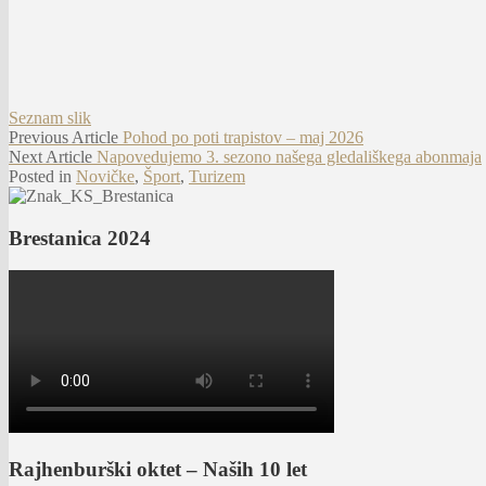
Seznam slik
Navigacija
Previous
Previous Article
Pohod po poti trapistov – maj 2026
Next
Article:
Next Article
Napovedujemo 3. sezono našega gledališkega abonmaja
prispevka
Article:
Posted in
Novičke
,
Šport
,
Turizem
Brestanica 2024
Rajhenburški oktet – Naših 10 let