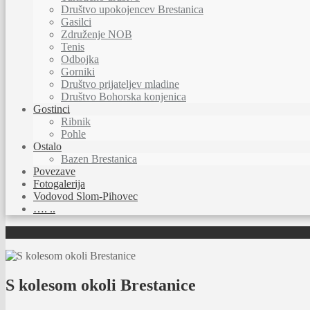
Društvo upokojencev Brestanica
Gasilci
Združenje NOB
Tenis
Odbojka
Gorniki
Društvo prijateljev mladine
Društvo Bohorska konjenica
Gostinci
Ribnik
Pohle
Ostalo
Bazen Brestanica
Povezave
Fotogalerija
Vodovod Slom-Pihovec
…. ..
S kolesom okoli Brestanice