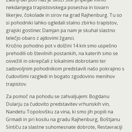
nekdanjega trapistovskega posestva in tovarn
likerjev, čokolade in sirov na grad Rajhenburg. Tu so
si pohodniki lahko ogledali stalno zbirko trapistov,
grajski gostinec Damjan pa nam je skuhal slastno
telečjo obaro z ajdovimi žganci.
Krožno pohodno pot v dolžini 14 km smo uspešno
prehodili ob številnih postankih, na katerih smo se
osvežili in okrepčali z lokalnimi dobrotami ter
zadovoljnim pohodnikom predstavili našo pokrajino s
čudovitimi razgledi in bogato zgodovino menihov
trapistov.
Za pomoč na pohodu se zahvaljujem: Bogdanu
Dularju za čudovito predstavitev vrhunskih vin,
Nandetu Topolovšku za vina, ki smo jih popili na
Grmadi in pri kosilu na gradu Rajhenburg, Boštjanu
Sintiču za slastne suhomesnate dobrote, Restavraciji