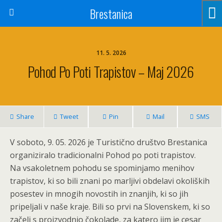
Brestanica
11. 5. 2026
Pohod Po Poti Trapistov – Maj 2026
Share
Tweet
Pin
Mail
SMS
V soboto, 9. 05. 2026 je Turistično društvo Brestanica
organiziralo tradicionalni Pohod po poti trapistov.
Na vsakoletnem pohodu se spominjamo menihov
trapistov, ki so bili znani po marljivi obdelavi okoliških
posestev in mnogih novostih in znanjih, ki so jih
pripeljali v naše kraje. Bili so prvi na Slovenskem, ki so
začeli s proizvodnjo čokolade, za katero jim je cesar