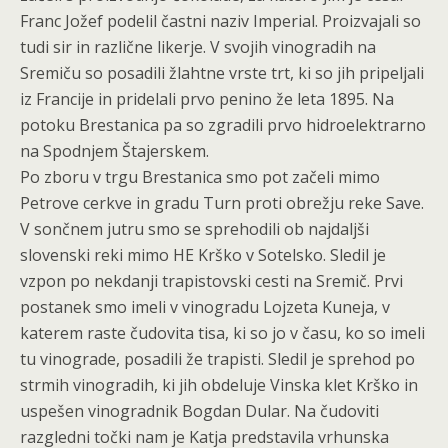
Franc Jožef podelil častni naziv Imperial. Proizvajali so
tudi sir in različne likerje. V svojih vinogradih na
Sremiču so posadili žlahtne vrste trt, ki so jih pripeljali
iz Francije in pridelali prvo penino že leta 1895. Na
potoku Brestanica pa so zgradili prvo hidroelektrarno
na Spodnjem Štajerskem.
Po zboru v trgu Brestanica smo pot začeli mimo
Petrove cerkve in gradu Turn proti obrežju reke Save.
V sončnem jutru smo se sprehodili ob najdaljši
slovenski reki mimo HE Krško v Sotelsko. Sledil je
vzpon po nekdanji trapistovski cesti na Sremič. Prvi
postanek smo imeli v vinogradu Lojzeta Kuneja, v
katerem raste čudovita tisa, ki so jo v času, ko so imeli
tu vinograde, posadili že trapisti. Sledil je sprehod po
strmih vinogradih, ki jih obdeluje Vinska klet Krško in
uspešen vinogradnik Bogdan Dular. Na čudoviti
razgledni točki nam je Katja predstavila vrhunska