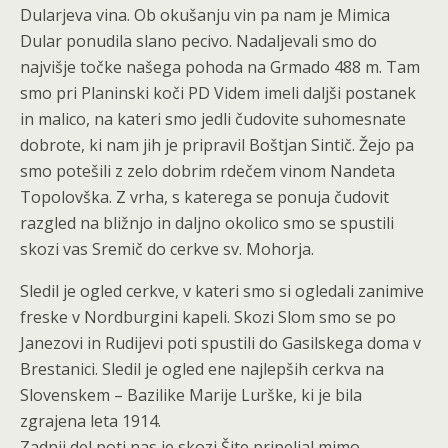
Dularjeva vina. Ob okušanju vin pa nam je Mimica
Dular ponudila slano pecivo. Nadaljevali smo do
najvišje točke našega pohoda na Grmado 488 m. Tam
smo pri Planinski koči PD Videm imeli daljši postanek
in malico, na kateri smo jedli čudovite suhomesnate
dobrote, ki nam jih je pripravil Boštjan Sintič. Žejo pa
smo potešili z zelo dobrim rdečem vinom Nandeta
Topolovška. Z vrha, s katerega se ponuja čudovit
razgled na bližnjo in daljno okolico smo se spustili
skozi vas Sremič do cerkve sv. Mohorja.
Sledil je ogled cerkve, v kateri smo si ogledali zanimive
freske v Nordburgini kapeli. Skozi Slom smo se po
Janezovi in Rudijevi poti spustili do Gasilskega doma v
Brestanici. Sledil je ogled ene najlepših cerkva na
Slovenskem – Bazilike Marije Lurške, ki je bila
zgrajena leta 1914.
Zadnji del poti nas je skozi Šite pripeljal mimo