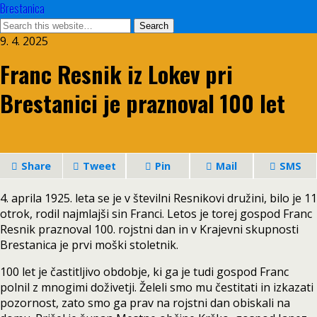
Brestanica
9. 4. 2025
Franc Resnik iz Lokev pri
Brestanici je praznoval 100 let
Share
Tweet
Pin
Mail
SMS
4. aprila 1925. leta se je v številni Resnikovi družini, bilo je 11
otrok, rodil najmlajši sin Franci. Letos je torej gospod Franc
Resnik praznoval 100. rojstni dan in v Krajevni skupnosti
Brestanica je prvi moški stoletnik.
100 let je častitljivo obdobje, ki ga je tudi gospod Franc
polnil z mnogimi doživetji. Želeli smo mu čestitati in izkazati
pozornost, zato smo ga prav na rojstni dan obiskali na