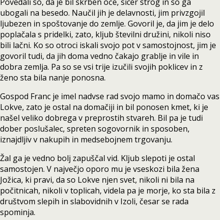
Povedali so, da je bil skrben oče, sicer strog in so ga
ubogali na besedo. Naučil jih je delavnosti, jim privzgojil
ljubezen in spoštovanje do zemlje. Govoril je, da jim je delo
poplačala s pridelki, zato, kljub številni družini, nikoli niso
bili lačni. Ko so otroci iskali svojo pot v samostojnost, jim je
govoril tudi, da jih doma vedno čakajo grablje in vile in
dobra zemlja. Pa so se vsi trije izučili svojih poklicev in z
ženo sta bila nanje ponosna.
Gospod Franc je imel nadvse rad svojo mamo in domačo vas
Lokve, zato je ostal na domačiji in bil ponosen kmet, ki je
našel veliko dobrega v preprostih stvareh. Bil pa je tudi
dober poslušalec, spreten sogovornik in sposoben,
iznajdljiv v nakupih in medsebojnem trgovanju.
Žal ga je vedno bolj zapuščal vid. Kljub slepoti je ostal
samostojen. V največjo oporo mu je vseskozi bila žena
Jožica, ki pravi, da so Lokve njen svet, nikoli ni bila na
počitnicah, nikoli v toplicah, videla pa je morje, ko sta bila z
društvom slepih in slabovidnih v Izoli, česar se rada
spominja.