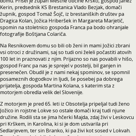
domu. Prišel je župan Mestne občine Krško, gospod Janez
Kerin, predsednik KS Brestanica Vlado Bezjak, domači
župnik, gospod Tomaž Šojč, iz brestaniških društev pa
Dragica Kolan, Jožica Hriberšek in Margareta Marjetič,
spomin na stoletnico gospoda Franca pa bodo ohranjale
fotografije Boštjana Colariča.
Na Resnikovem domu so bili ob ženi in mami Jožici zbrani
vsi otroci z družinami, saj so tudi oni želeli počastiti atovih
100 let in praznovati z njim. Prijazno so nas povabili v hišo,
gospod Franc pa nas je sprejel v postelji, bil ganjen in
presenečen. Obudil je z nami nekaj spominov, se spomnil
posameznih dogodkov in ljudi, še posebej pa dobrega
prijatelja, gospoda Martina Kolana, s katerim sta z
motorjem obredla velik del Slovenije.
Z motorjem je pred 65. leti iz Obsotelja pripeljal tudi ženo
Jožico in rojstne Lokve so ostale domači kraj tudi njune
družine. Rodili sta se jima hčerki Majda, zdaj živi v Leskovcu
pri Krškem, in Karolina, ki si je dom ustvarila pri
Sedlarjevem, ter sin Branko, ki pa živi kot sosed v Lokvah.