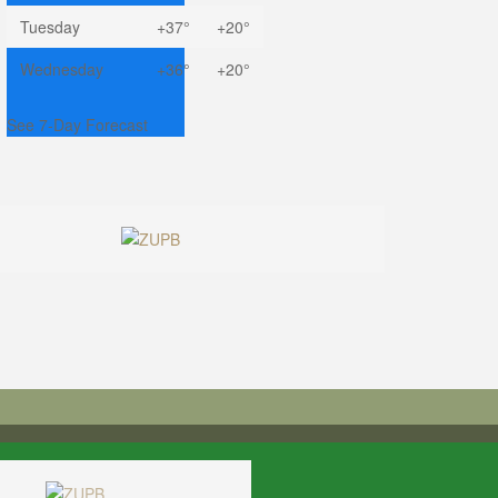
Tuesday
+
37°
+
20°
Wednesday
+
36°
+
20°
See 7-Day Forecast