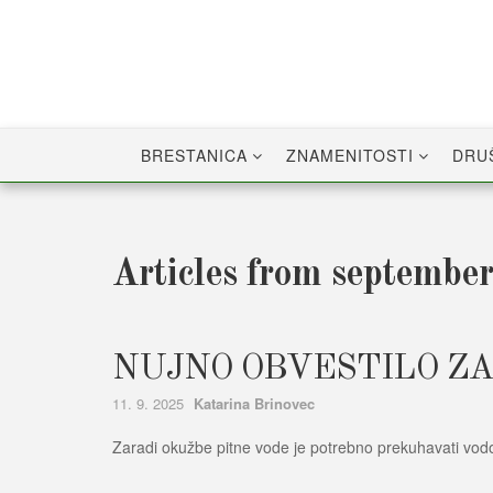
Skip
to
content
BRESTANICA
ZNAMENITOSTI
DRU
Articles from septembe
NUJNO OBVESTILO ZA
Author
11. 9. 2025
Katarina Brinovec
Zaradi okužbe pitne vode je potrebno prekuhavati vodo