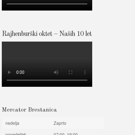
Rajhenburški oktet – Naših 10 let
Mercator Brestanica
nedelja
Zaprto
ponedeljek
07:00–19:00