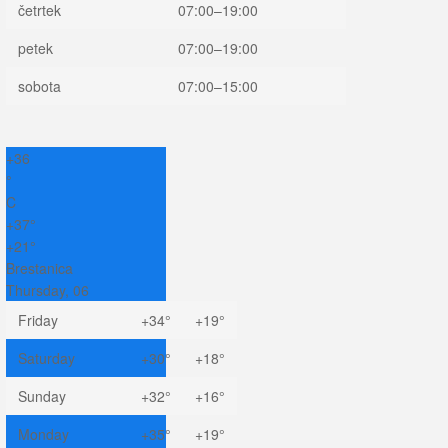
četrtek
07:00–19:00
petek
07:00–19:00
sobota
07:00–15:00
+
36
°
C
+
37°
+
21°
Brestanica
Thursday, 06
Friday
+
34°
+
19°
Saturday
+
30°
+
18°
Sunday
+
32°
+
16°
Monday
+
35°
+
19°