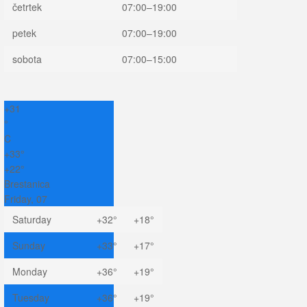
četrtek
07:00–19:00
petek
07:00–19:00
sobota
07:00–15:00
+
31
°
C
+
33°
+
22°
Brestanica
Friday, 07
Saturday
+
32°
+
18°
Sunday
+
33°
+
17°
Monday
+
36°
+
19°
Tuesday
+
36°
+
19°