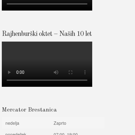
Rajhenburški oktet – Naših 10 let
Mercator Brestanica
nedelja
Zaprto
ponedeljek
07:00–19:00