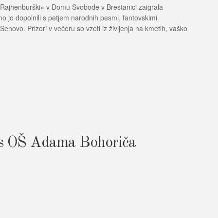
r Rajhenburški« v Domu Svobode v Brestanici zaigrala
o jo dopolnili s petjem narodnih pesmi, fantovskimi
novo. Prizori v večeru so vzeti iz življenja na kmetih, vaško
s OŠ Adama Bohoriča