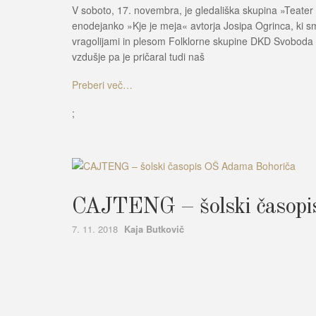
V soboto, 17. novembra, je gledališka skupina »Teate
enodejanko »Kje je meja« avtorja Josipa Ogrinca, ki sm
vragolijami in plesom Folklorne skupine DKD Svoboda Se
vzdušje pa je pričaral tudi naš
Preberi več…
;
CAJTENG – šolski časopi
Author
7. 11. 2018
Kaja Butkovič