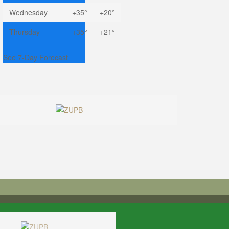
Wednesday
+
35°
+
20°
Thursday
+
35°
+
21°
See 7-Day Forecast